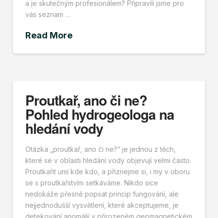
a je skutečným profesionálem? Připravili jsme pro
vás seznam …
Read More
Proutkař, ano či ne?
Pohled hydrogeologa na
hledání vody
Otázka „proutkař, ano či ne?“ je jednou z těch,
které se v oblasti hledání vody objevují velmi často.
Proutkařit umí kde kdo, a přiznejme si, i my v oboru
se s proutkařstvím setkáváme. Nikdo sice
nedokáže přesně popsat princip fungování, ale
nejjednodušší vysvětlení, které akceptujeme, je
detekování anomálií v přirozeném geomagnetickém