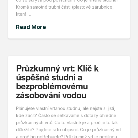
Kromě samotné trubní části (plastové zárubnice,
která …
Read More
Průzkumný vrt: Klíč k
úspěšné studni a
bezproblémovému
zásobování vodou
Plánujete vlastní vrtanou studnu, ale nejste si jisti,
kde začít? Často se setkáváme s dotazy ohledně
průzkumných vrtů. Co to vlastně je a proč je to tak
důležité? Pojďme si to objasnit. Co je průzkumný vrt
a proč ho potřebujete? Průzkumný vrt je nedílnou