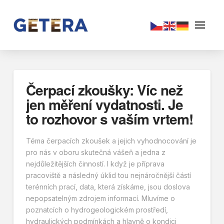
Čerpací zkoušky: Víc než
jen měření vydatnosti. Je
to rozhovor s vaším vrtem!
Téma čerpacích zkoušek a jejich vyhodnocování je
pro nás v oboru skutečná vášeň a jedna z
nejdůležitějších činností. I když je příprava
pracoviště a následný úklid tou nejnáročnější částí
terénních prací, data, která získáme, jsou doslova
nepopsatelným zdrojem informací. Mluvíme o
poznatcích o hydrogeologickém prostředí,
hydraulických podmínkách a hlavně o kondici