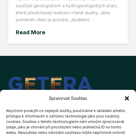
součástí geologických a hydrogeologických prací,
které předcházejí realizaci vrtané studny. Jeho
primárním cílem je provést „zkušební …
Read More
Spravovat Souhlas
Abychom poskytli co nejlepší služby, používáme k ukládání a/nebo
přístupu k informacím o zařízení, technologie jako jsou soubory
cookies. Souhlas s těmito technologiemi nám umožní zpracovávat
Kontakt
Provozovatel
údaje, jako je chování při procházení nebo jedinečná ID na tomto
webu. Nesouhlas nebo odvolání souhlasu může nepříznivě ovlivnit
GETERA s.r.o.