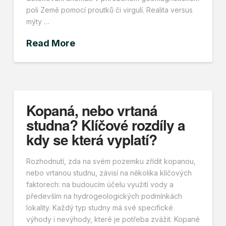
poli Země pomocí proutků či virgulí. Realita versus
mýty …
Read More
Kopaná, nebo vrtaná
studna? Klíčové rozdíly a
kdy se která vyplatí?
Rozhodnutí, zda na svém pozemku zřídit kopanou,
nebo vrtanou studnu, závisí na několika klíčových
faktorech: na budoucím účelu využití vody a
především na hydrogeologických podmínkách
lokality. Každý typ studny má své specifické
výhody i nevýhody, které je potřeba zvážit. Kopané