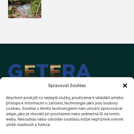
Spravovat Souhlas
Abychom poskytli co nejlepší služby, používáme k ukládání a/nebo
přístupu k informacím o zařízení, technologie jako jsou soubory
cookies. Souhlas s těmito technologiemi nám umožní zpracovávat
Kontakt
Provozovatel
údaje, jako je chování při procházení nebo jedinečná ID na tomto
webu. Nesouhlas nebo odvolání souhlasu může nepříznivě ovlivnit
GETERA s.r.o.
david.hibler@getera.cz
určité vlastnosti a funkce.
IČO: 213 35 672
+420 603 853 815