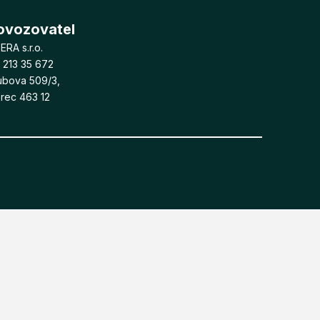
ovozovatel
RA s.r.o.
 213 35 672
ubova 509/3,
erec 463 12