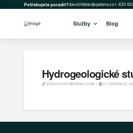
david.hibler@getera.cz
+ 420 60
Potřebujete poradit?
Služby
Blog
Hydrogeologické st
ZIGACKOVA11@GMAIL.COM
22 ČERVENCE, 2