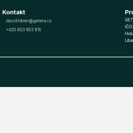
Kontakt
Pr
GETE
david.hibler@getera.cz
IČO:
+420 603 853 815
Hol
Lib