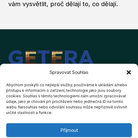
vám vysvětlit, proč dělají to, co dělají.
Spravovat Souhlas
Abychom poskytli co nejlepší služby, používáme k ukládání a/nebo
přístupu k informacím o zařízení, technologie jako jsou soubory
cookies. Souhlas s těmito technologiemi nám umožní zpracovávat
Kontakt
Provozovatel
údaje, jako je chování při procházení nebo jedinečná ID na tomto
webu. Nesouhlas nebo odvolání souhlasu může nepříznivě ovlivnit
GETERA s.r.o.
david.hibler@getera.cz
určité vlastnosti a funkce.
IČO: 213 35 672
+420 603 853 815
Holubova 509/3,
Příjmout
Liberec 463 12